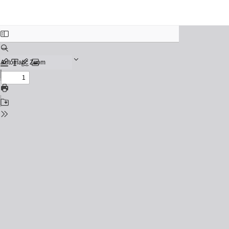
Return to Issue Details
Pendidikan Kesehatan Pencegahan Hipertensi