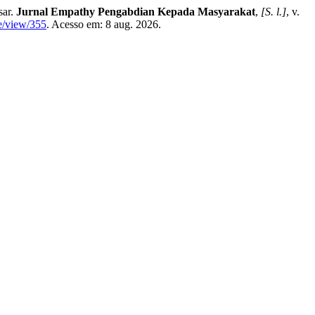
sar.
Jurnal Empathy Pengabdian Kepada Masyarakat
,
[S. l.]
, v.
le/view/355
. Acesso em: 8 aug. 2026.