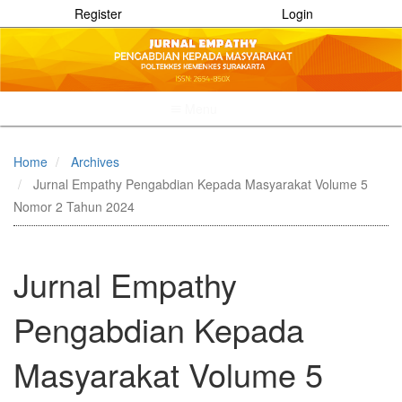
Register
Login
Menu
Quick
jump
Home
Archives
to
Jurnal Empathy Pengabdian Kepada Masyarakat Volume 5
page
content
Nomor 2 Tahun 2024
Main
Navigation
Main
Jurnal Empathy
Content
Sidebar
Pengabdian Kepada
Masyarakat Volume 5